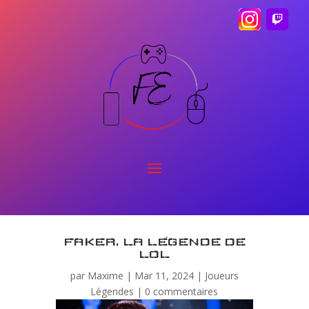
FAKER, LA LÉGENDE DE
LOL
par
Maxime
|
Mar 11, 2024
|
Joueurs
Légendes
|
0 commentaires