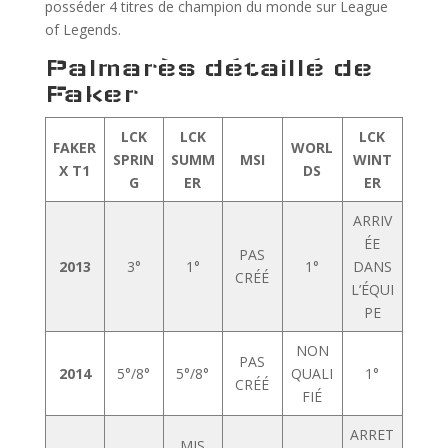
posséder 4 titres de champion du monde sur League
of Legends.
Palmarès détaillé de
Faker
LCK
LCK
LCK
FAKER
WORL
SPRIN
SUMM
MSI
WINT
X T1
DS
G
ER
ER
ARRIV
ÉE
PAS
2013
3°
1°
1°
DANS
CRÉÉ
L’ÉQUI
PE
NON
PAS
2014
5°/8°
5°/8°
QUALI
1°
CRÉÉ
FIÉ
ARRET
MIS