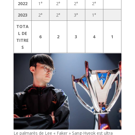
2022
1°
2°
2°
2°
2023
2°
2°
3°
1°
TOTA
L DE
6
2
3
4
1
TITRE
S
Le palmarès de Lee « Faker » Sang-Hyeok est ultra